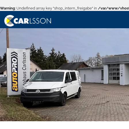
Warning
: Undefined array key "shop_intern_freigabe" in
/var/www/vhost