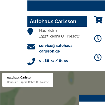
Autohaus Carlsson
Hauptstr. 1
19217 Rehna OT Nesow
service@autohaus-
carlsson.de
03 88 72 / 65 10
Autohaus Carlsson
Hauptstr. 1, 19217 Rehna OT Nesow