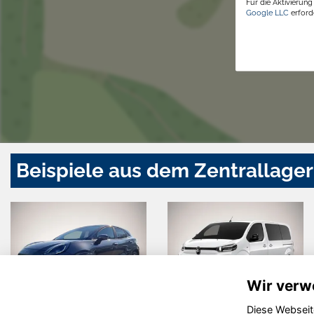
Für die Aktivierun
Google LLC
erforde
Beispiele aus dem Zentrallager
Wir verw
Diese Webseit