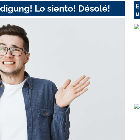
E
digung! Lo siento! Désolé!
u