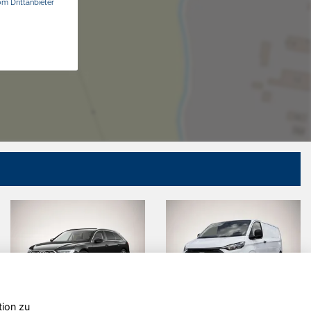
om Drittanbieter
tion zu