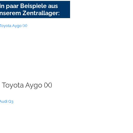
in paar Beispiele aus
nserem Zentrallager:
Toyota Aygo (X)