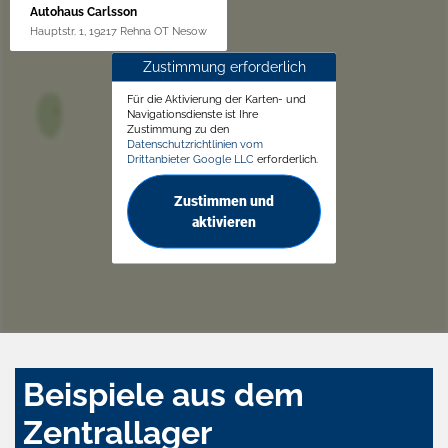
Autohaus Carlsson
Hauptstr. 1, 19217 Rehna OT Nesow
Zustimmung erforderlich
Für die Aktivierung der Karten- und
Navigationsdienste ist Ihre
Zustimmung zu den
Datenschutzrichtlinien vom
Drittanbieter Google LLC
erforderlich.
Zustimmen und
aktivieren
Beispiele aus dem
Zentrallager