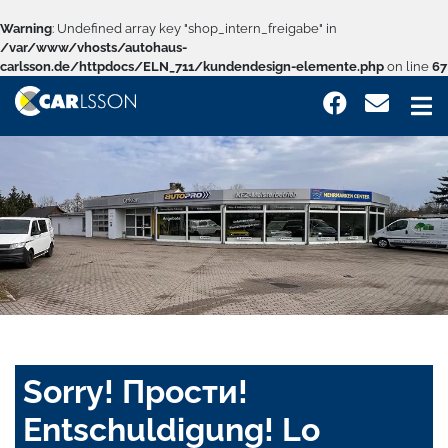
Warning
: Undefined array key "shop_intern_freigabe" in
/var/www/vhosts/autohaus-
carlsson.de/httpdocs/ELN_711/kundendesign-elemente.php
on line
67
Sorry! Прости!
Entschuldigung! Lo