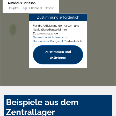
Autohaus Carlsson
Hauptstr. 1, 19217 Rehna OT Nesow
Zustimmung erforderlich
Für die Aktivierung der Karten- und
Navigationsdienste ist Ihre
Zustimmung zu den
Datenschutzrichtlinien vom
Drittanbieter Google LLC
erforderlich.
Zustimmen und
aktivieren
Beispiele aus dem
Zentrallager