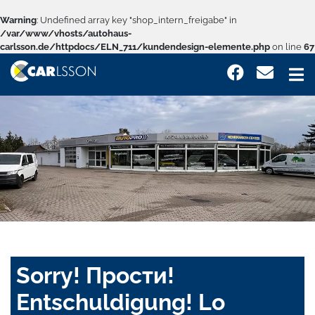
Warning
: Undefined array key "shop_intern_freigabe" in
/var/www/vhosts/autohaus-
carlsson.de/httpdocs/ELN_711/kundendesign-elemente.php
on line
67
Sorry! Прости!
Entschuldigung! Lo