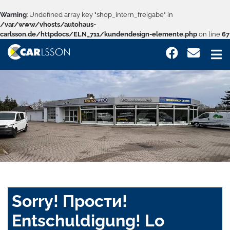
Warning
: Undefined array key "shop_intern_freigabe" in
/var/www/vhosts/autohaus-
carlsson.de/httpdocs/ELN_711/kundendesign-elemente.php
on line
67
Sorry! Прости!
Entschuldigung! Lo