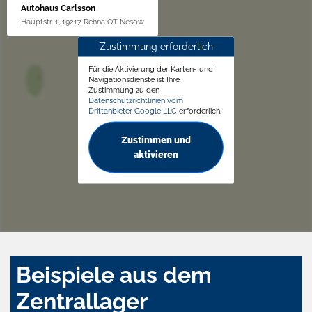
Autohaus Carlsson
Hauptstr. 1, 19217 Rehna OT Nesow
Zustimmung erforderlich
Für die Aktivierung der Karten- und
Navigationsdienste ist Ihre
Zustimmung zu den
Datenschutzrichtlinien vom
Drittanbieter Google LLC
erforderlich.
Zustimmen und
aktivieren
Beispiele aus dem
Zentrallager