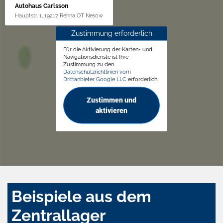
Autohaus Carlsson
Hauptstr. 1, 19217 Rehna OT Nesow
Zustimmung erforderlich
Für die Aktivierung der Karten- und
Navigationsdienste ist Ihre
Zustimmung zu den
Datenschutzrichtlinien vom
Drittanbieter Google LLC
erforderlich.
Zustimmen und
aktivieren
Beispiele aus dem
Zentrallager