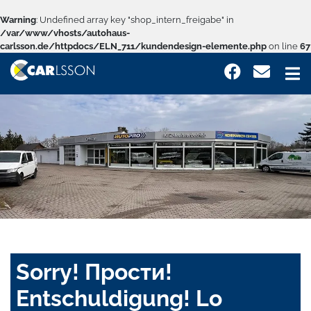
Warning
: Undefined array key "shop_intern_freigabe" in
/var/www/vhosts/autohaus-
carlsson.de/httpdocs/ELN_711/kundendesign-elemente.php
on line
67
Sorry! Прости!
Entschuldigung! Lo