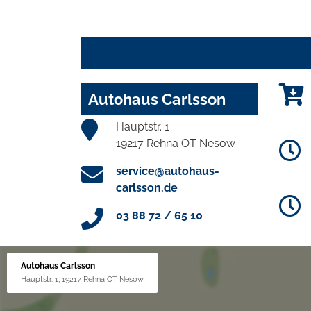
Autohaus Carlsson
Hauptstr. 1
19217 Rehna OT Nesow
service@autohaus-
carlsson.de
03 88 72 / 65 10
Autohaus Carlsson
Hauptstr. 1, 19217 Rehna OT Nesow