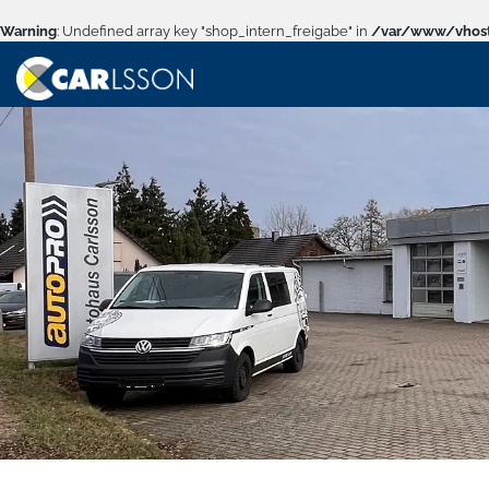
Warning
: Undefined array key "shop_intern_freigabe" in
/var/www/vhost