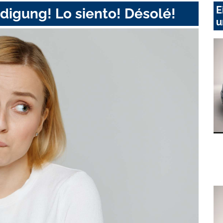
E
digung! Lo siento! Désolé!
u