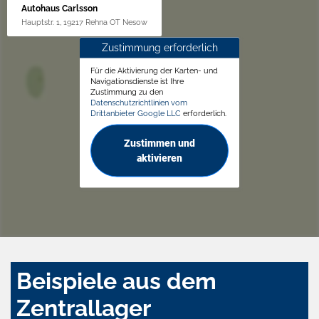
Autohaus Carlsson
Hauptstr. 1, 19217 Rehna OT Nesow
Zustimmung erforderlich
Für die Aktivierung der Karten- und
Navigationsdienste ist Ihre
Zustimmung zu den
Datenschutzrichtlinien vom
Drittanbieter Google LLC
erforderlich.
Zustimmen und
aktivieren
Beispiele aus dem
Zentrallager