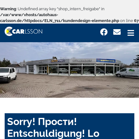
Warning
: Undefined array key "shop_intern_freigabe" in
/var/www/vhosts/autohaus-
carlsson.de/httpdocs/ELN_711/kundendesign-elemente.php
on line
67
Sorry! Прости!
Entschuldigung! Lo