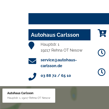
Autohaus Carlsson
Hauptstr. 1
19217 Rehna OT Nesow
service@autohaus-
carlsson.de
03 88 72 / 65 10
Autohaus Carlsson
Hauptstr. 1, 19217 Rehna OT Nesow