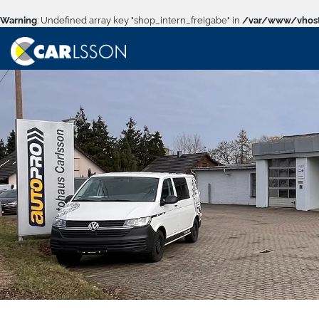
Warning
: Undefined array key "shop_intern_freigabe" in
/var/www/vhost