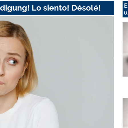
E
digung! Lo siento! Désolé!
u