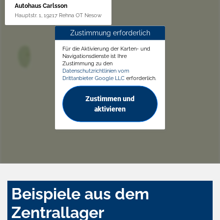
Autohaus Carlsson
Hauptstr. 1, 19217 Rehna OT Nesow
Zustimmung erforderlich
Für die Aktivierung der Karten- und
Navigationsdienste ist Ihre
Zustimmung zu den
Datenschutzrichtlinien vom
Drittanbieter Google LLC
erforderlich.
Zustimmen und
aktivieren
Beispiele aus dem
Zentrallager