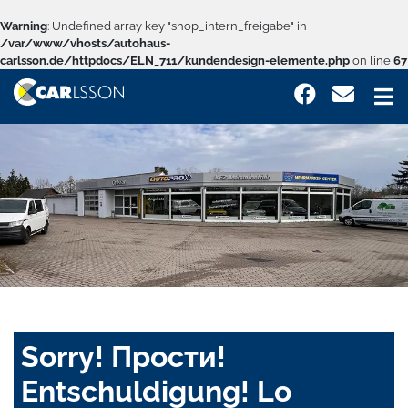
Warning
: Undefined array key "shop_intern_freigabe" in
/var/www/vhosts/autohaus-
carlsson.de/httpdocs/ELN_711/kundendesign-elemente.php
on line
67
Sorry! Прости!
Entschuldigung! Lo