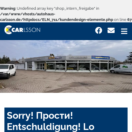
Warning
: Undefined array key "shop_intern_freigabe" in
/var/www/vhosts/autohaus-
carlsson.de/httpdocs/ELN_711/kundendesign-elemente.php
on line
67
Sorry! Прости!
Entschuldigung! Lo