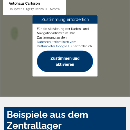
Autohaus Carlsson
Hauptstr. 1, 19217 Rehna OT Nesow
Zustimmung erforderlich
Für die Aktivierung der Karten- und
Navigationsdienste ist Ihre
Zustimmung zu den
Datenschutzrichtlinien vom
Drittanbieter Google LLC
erforderlich.
Zustimmen und
aktivieren
Beispiele aus dem
Zentrallager