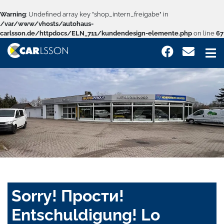
Warning
: Undefined array key "shop_intern_freigabe" in
/var/www/vhosts/autohaus-
carlsson.de/httpdocs/ELN_711/kundendesign-elemente.php
on line
67
Sorry! Прости!
Entschuldigung! Lo