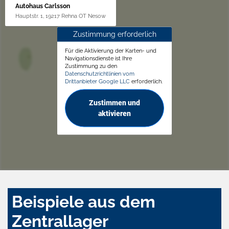
Autohaus Carlsson
Hauptstr. 1, 19217 Rehna OT Nesow
Zustimmung erforderlich
Für die Aktivierung der Karten- und
Navigationsdienste ist Ihre
Zustimmung zu den
Datenschutzrichtlinien vom
Drittanbieter Google LLC
erforderlich.
Zustimmen und
aktivieren
Beispiele aus dem
Zentrallager