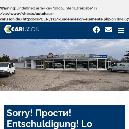
Warning
: Undefined array key "shop_intern_freigabe" in
/var/www/vhosts/autohaus-
carlsson.de/httpdocs/ELN_711/kundendesign-elemente.php
on line
67
Sorry! Прости!
Entschuldigung! Lo