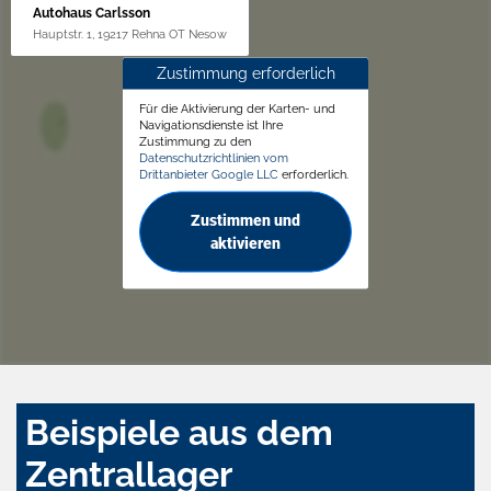
Autohaus Carlsson
Hauptstr. 1, 19217 Rehna OT Nesow
Zustimmung erforderlich
Für die Aktivierung der Karten- und
Navigationsdienste ist Ihre
Zustimmung zu den
Datenschutzrichtlinien vom
Drittanbieter Google LLC
erforderlich.
Zustimmen und
aktivieren
Beispiele aus dem
Zentrallager