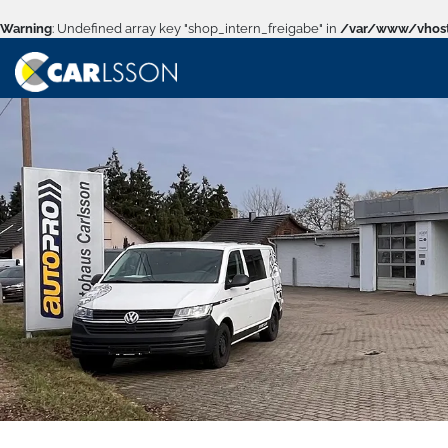
Warning
: Undefined array key "shop_intern_freigabe" in
/var/www/vhost