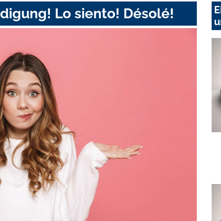
E
digung! Lo siento! Désolé!
u