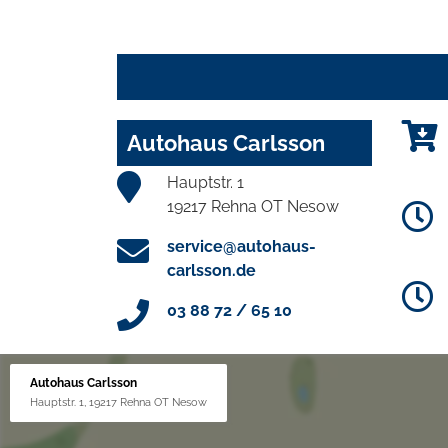
Autohaus Carlsson
Hauptstr. 1
19217 Rehna OT Nesow
service@autohaus-
carlsson.de
03 88 72 / 65 10
Autohaus Carlsson
Hauptstr. 1, 19217 Rehna OT Nesow