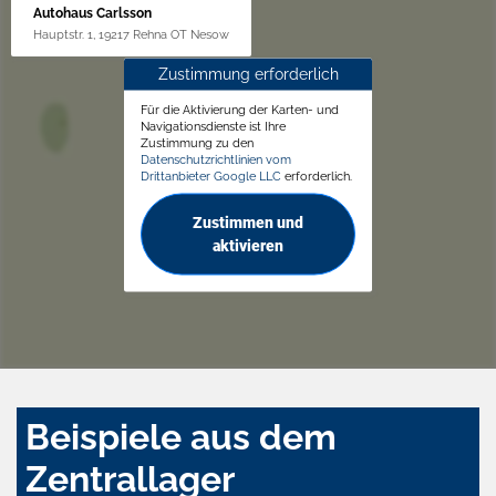
Autohaus Carlsson
Hauptstr. 1, 19217 Rehna OT Nesow
Zustimmung erforderlich
Für die Aktivierung der Karten- und
Navigationsdienste ist Ihre
Zustimmung zu den
Datenschutzrichtlinien vom
Drittanbieter Google LLC
erforderlich.
Zustimmen und
aktivieren
Beispiele aus dem
Zentrallager