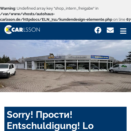
Warning
: Undefined array key "shop_intern_freigabe" in
/var/www/vhosts/autohaus-
carlsson.de/httpdocs/ELN_711/kundendesign-elemente.php
on line
67
Sorry! Прости!
Entschuldigung! Lo