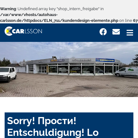
Warning
: Undefined array key "shop_intern_freigabe" in
/var/www/vhosts/autohaus-
carlsson.de/httpdocs/ELN_711/kundendesign-elemente.php
on line
67
Sorry! Прости!
Entschuldigung! Lo