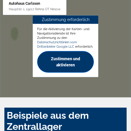
Autohaus Carlsson
Hauptstr. 1, 19217 Rehna OT Nesow
Zustimmung erforderlich
Für die Aktivierung der Karten- und
Navigationsdienste ist Ihre
Zustimmung zu den
Datenschutzrichtlinien vom
Drittanbieter Google LLC
erforderlich.
Zustimmen und
aktivieren
Beispiele aus dem
Zentrallager