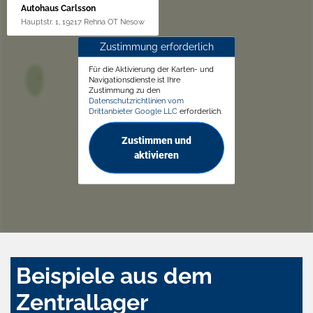
Autohaus Carlsson
Hauptstr. 1, 19217 Rehna OT Nesow
Zustimmung erforderlich
Für die Aktivierung der Karten- und
Navigationsdienste ist Ihre
Zustimmung zu den
Datenschutzrichtlinien vom
Drittanbieter Google LLC
erforderlich.
Zustimmen und
aktivieren
Beispiele aus dem
Zentrallager