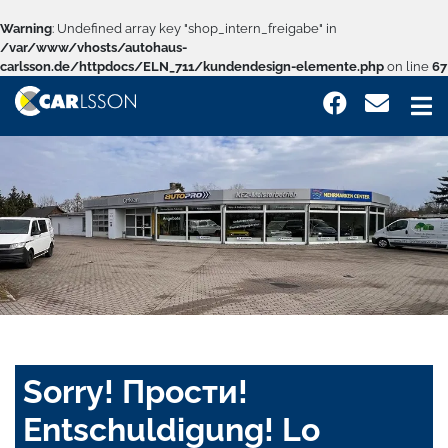
Warning
: Undefined array key "shop_intern_freigabe" in
/var/www/vhosts/autohaus-
carlsson.de/httpdocs/ELN_711/kundendesign-elemente.php
on line
67
Sorry! Прости!
Entschuldigung! Lo