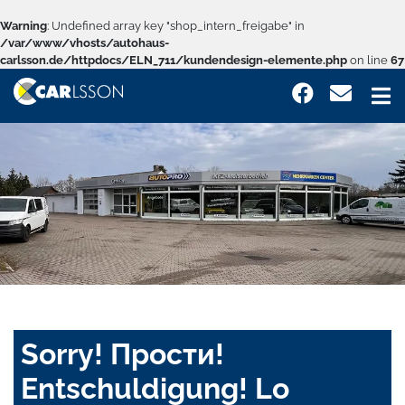
Warning
: Undefined array key "shop_intern_freigabe" in
/var/www/vhosts/autohaus-
carlsson.de/httpdocs/ELN_711/kundendesign-elemente.php
on line
67
Sorry! Прости!
Entschuldigung! Lo