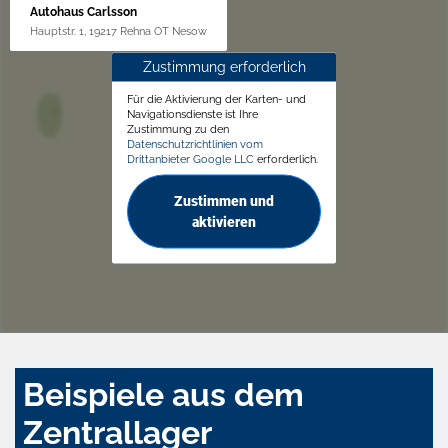
Autohaus Carlsson
Hauptstr. 1, 19217 Rehna OT Nesow
Zustimmung erforderlich
Für die Aktivierung der Karten- und
Navigationsdienste ist Ihre
Zustimmung zu den
Datenschutzrichtlinien vom
Drittanbieter Google LLC
erforderlich.
Zustimmen und
aktivieren
Beispiele aus dem
Zentrallager