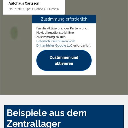
Autohaus Carlsson
Hauptstr. 1, 19217 Rehna OT Nesow
Zustimmung erforderlich
Für die Aktivierung der Karten- und
Navigationsdienste ist Ihre
Zustimmung zu den
Datenschutzrichtlinien vom
Drittanbieter Google LLC
erforderlich.
Zustimmen und
aktivieren
Beispiele aus dem
Zentrallager