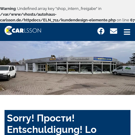
Warning
: Undefined array key "shop_intern_freigabe" in
/var/www/vhosts/autohaus-
carlsson.de/httpdocs/ELN_711/kundendesign-elemente.php
on line
67
Sorry! Прости!
Entschuldigung! Lo