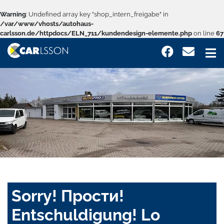
Warning
: Undefined array key "shop_intern_freigabe" in
/var/www/vhosts/autohaus-
carlsson.de/httpdocs/ELN_711/kundendesign-elemente.php
on line
67
Sorry! Прости!
Entschuldigung! Lo