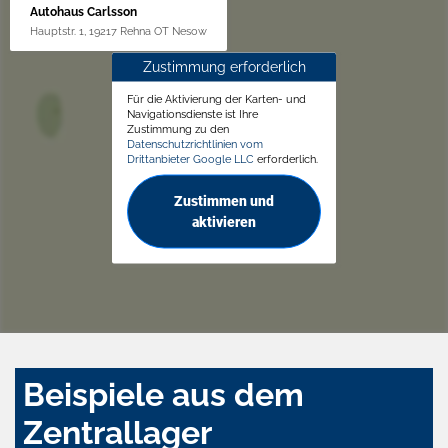
Autohaus Carlsson
Hauptstr. 1, 19217 Rehna OT Nesow
Zustimmung erforderlich
Für die Aktivierung der Karten- und
Navigationsdienste ist Ihre
Zustimmung zu den
Datenschutzrichtlinien vom
Drittanbieter Google LLC
erforderlich.
Zustimmen und
aktivieren
Beispiele aus dem
Zentrallager