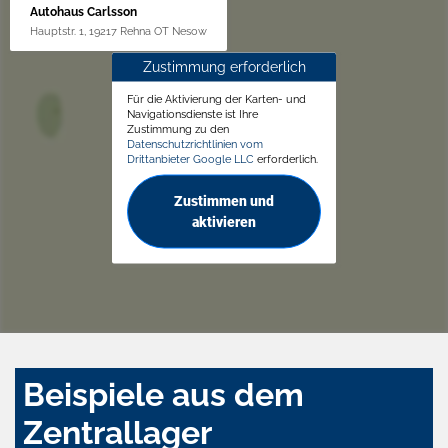
Autohaus Carlsson
Hauptstr. 1, 19217 Rehna OT Nesow
Zustimmung erforderlich
Für die Aktivierung der Karten- und
Navigationsdienste ist Ihre
Zustimmung zu den
Datenschutzrichtlinien vom
Drittanbieter Google LLC
erforderlich.
Zustimmen und
aktivieren
Beispiele aus dem
Zentrallager