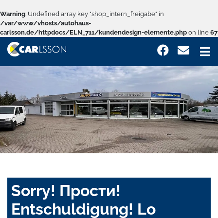
Warning
: Undefined array key "shop_intern_freigabe" in
/var/www/vhosts/autohaus-
carlsson.de/httpdocs/ELN_711/kundendesign-elemente.php
on line
67
Sorry! Прости!
Entschuldigung! Lo