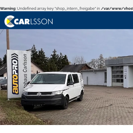
Warning
: Undefined array key "shop_intern_freigabe" in
/var/www/vhost