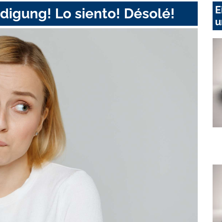
E
digung! Lo siento! Désolé!
u