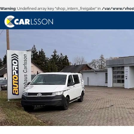
Warning
: Undefined array key "shop_intern_freigabe" in
/var/www/vhost