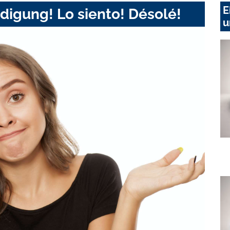
E
digung! Lo siento! Désolé!
u