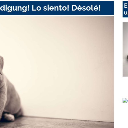
E
digung! Lo siento! Désolé!
u