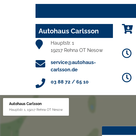
Autohaus Carlsson
Hauptstr. 1
19217 Rehna OT Nesow
service@autohaus-
carlsson.de
03 88 72 / 65 10
Autohaus Carlsson
Hauptstr. 1, 19217 Rehna OT Nesow