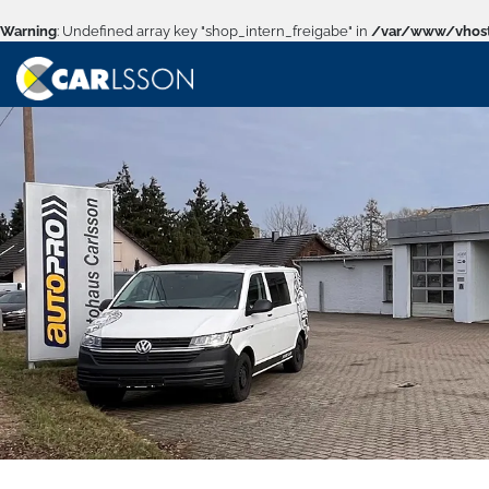
Warning
: Undefined array key "shop_intern_freigabe" in
/var/www/vhost