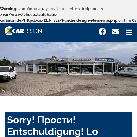
Warning
: Undefined array key "shop_intern_freigabe" in
/var/www/vhosts/autohaus-
carlsson.de/httpdocs/ELN_711/kundendesign-elemente.php
on line
67
Sorry! Прости!
Entschuldigung! Lo