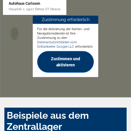
Autohaus Carlsson
Hauptstr. 1, 19217 Rehna OT Nesow
Zustimmung erforderlich
Für die Aktivierung der Karten- und
Navigationsdienste ist Ihre
Zustimmung zu den
Datenschutzrichtlinien vom
Drittanbieter Google LLC
erforderlich.
Zustimmen und
aktivieren
Beispiele aus dem
Zentrallager