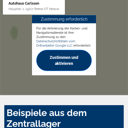
Autohaus Carlsson
Hauptstr. 1, 19217 Rehna OT Nesow
Zustimmung erforderlich
Für die Aktivierung der Karten- und
Navigationsdienste ist Ihre
Zustimmung zu den
Datenschutzrichtlinien vom
Drittanbieter Google LLC
erforderlich.
Zustimmen und
aktivieren
Beispiele aus dem
Zentrallager