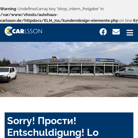
Warning
: Undefined array key "shop_intern_freigabe" in
/var/www/vhosts/autohaus-
carlsson.de/httpdocs/ELN_711/kundendesign-elemente.php
on line
67
Sorry! Прости!
Entschuldigung! Lo