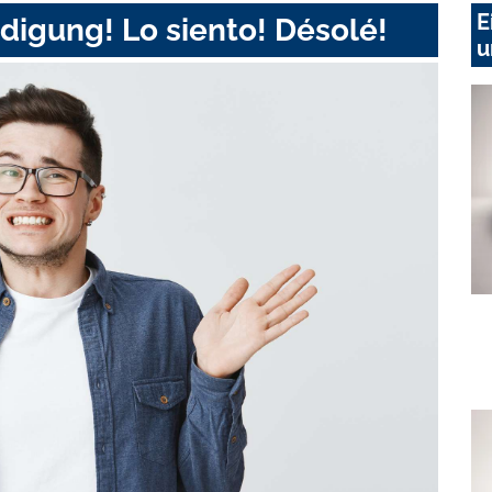
E
digung! Lo siento! Désolé!
u