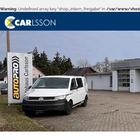
Warning
: Undefined array key "shop_intern_freigabe" in
/var/www/vhost