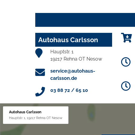
Autohaus Carlsson
Hauptstr. 1
19217 Rehna OT Nesow
service@autohaus-
carlsson.de
03 88 72 / 65 10
Autohaus Carlsson
Hauptstr. 1, 19217 Rehna OT Nesow