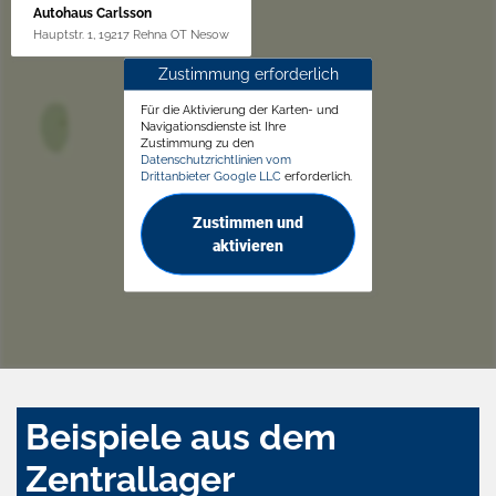
Autohaus Carlsson
Hauptstr. 1, 19217 Rehna OT Nesow
Zustimmung erforderlich
Für die Aktivierung der Karten- und
Navigationsdienste ist Ihre
Zustimmung zu den
Datenschutzrichtlinien vom
Drittanbieter Google LLC
erforderlich.
Zustimmen und
aktivieren
Beispiele aus dem
Zentrallager