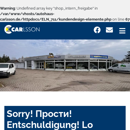
Warning
: Undefined array key "shop_intern_freigabe" in
/var/www/vhosts/autohaus-
carlsson.de/httpdocs/ELN_711/kundendesign-elemente.php
on line
67
Sorry! Прости!
Entschuldigung! Lo