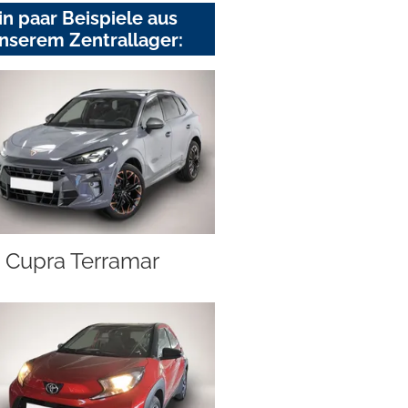
in paar Beispiele aus
nserem Zentrallager:
Cupra Terramar