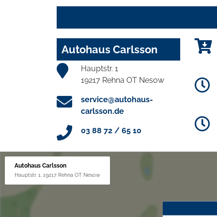
Autohaus Carlsson
Hauptstr. 1
19217 Rehna OT Nesow
service@autohaus-
carlsson.de
03 88 72 / 65 10
Autohaus Carlsson
Hauptstr. 1, 19217 Rehna OT Nesow