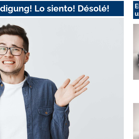
E
digung! Lo siento! Désolé!
u