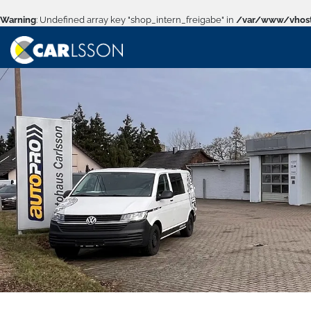
Warning
: Undefined array key "shop_intern_freigabe" in
/var/www/vhost