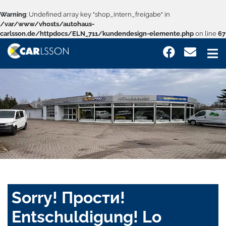
Warning
: Undefined array key "shop_intern_freigabe" in
/var/www/vhosts/autohaus-
carlsson.de/httpdocs/ELN_711/kundendesign-elemente.php
on line
67
Sorry! Прости!
Entschuldigung! Lo