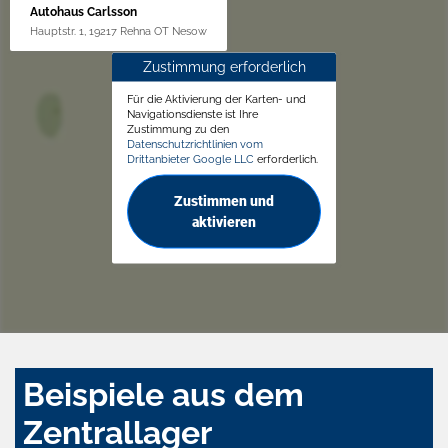
Autohaus Carlsson
Hauptstr. 1, 19217 Rehna OT Nesow
Zustimmung erforderlich
Für die Aktivierung der Karten- und
Navigationsdienste ist Ihre
Zustimmung zu den
Datenschutzrichtlinien vom
Drittanbieter Google LLC
erforderlich.
Zustimmen und
aktivieren
Beispiele aus dem
Zentrallager