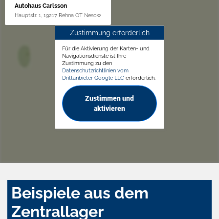
Autohaus Carlsson
Hauptstr. 1, 19217 Rehna OT Nesow
Zustimmung erforderlich
Für die Aktivierung der Karten- und
Navigationsdienste ist Ihre
Zustimmung zu den
Datenschutzrichtlinien vom
Drittanbieter Google LLC
erforderlich.
Zustimmen und
aktivieren
Beispiele aus dem
Zentrallager