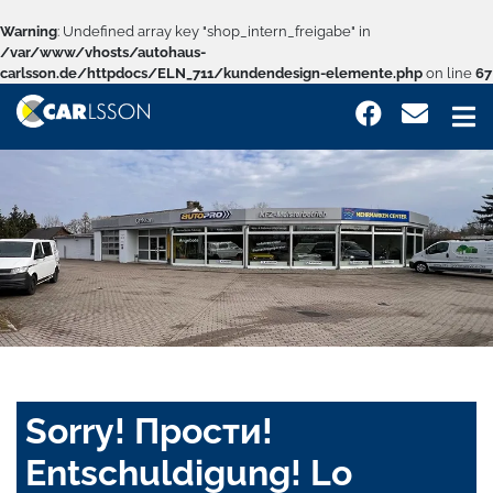
Warning
: Undefined array key "shop_intern_freigabe" in
/var/www/vhosts/autohaus-
carlsson.de/httpdocs/ELN_711/kundendesign-elemente.php
on line
67
Sorry! Прости!
Entschuldigung! Lo