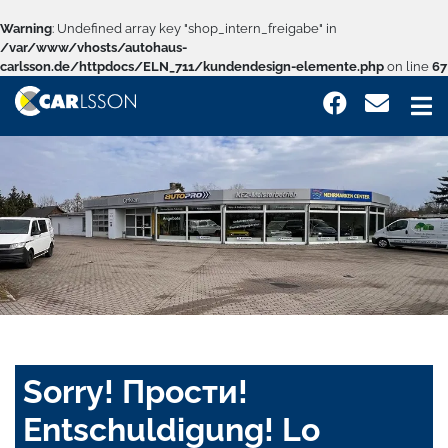
Warning
: Undefined array key "shop_intern_freigabe" in
/var/www/vhosts/autohaus-
carlsson.de/httpdocs/ELN_711/kundendesign-elemente.php
on line
67
Sorry! Прости!
Entschuldigung! Lo