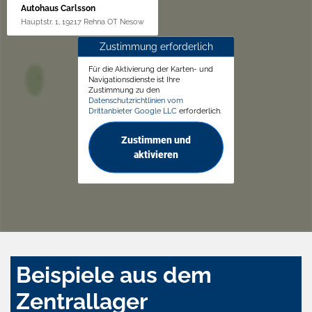
Autohaus Carlsson
Hauptstr. 1, 19217 Rehna OT Nesow
Zustimmung erforderlich
Für die Aktivierung der Karten- und
Navigationsdienste ist Ihre
Zustimmung zu den
Datenschutzrichtlinien vom
Drittanbieter Google LLC
erforderlich.
Zustimmen und
aktivieren
Beispiele aus dem
Zentrallager