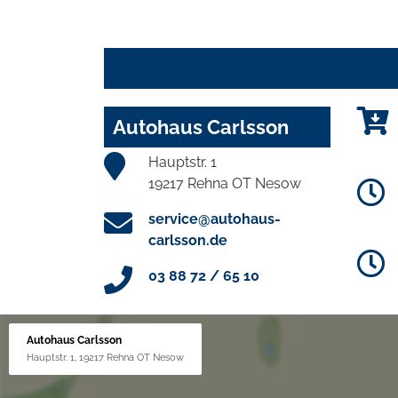
Autohaus Carlsson
Hauptstr. 1
19217 Rehna OT Nesow
service@autohaus-
carlsson.de
03 88 72 / 65 10
Autohaus Carlsson
Hauptstr. 1, 19217 Rehna OT Nesow