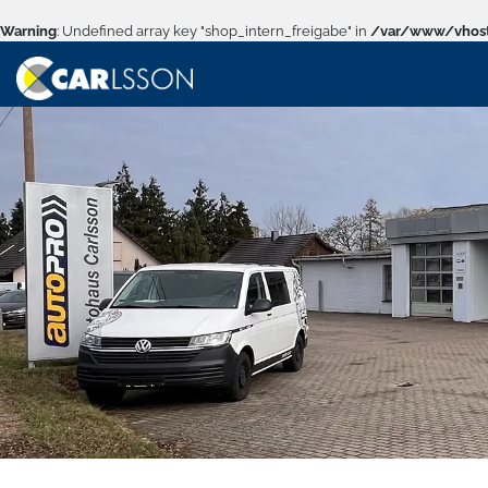
Warning
: Undefined array key "shop_intern_freigabe" in
/var/www/vhost