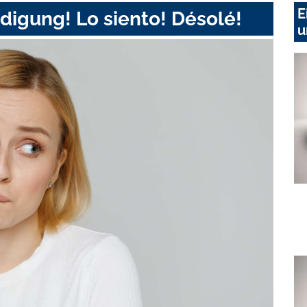
E
digung! Lo siento! Désolé!
u