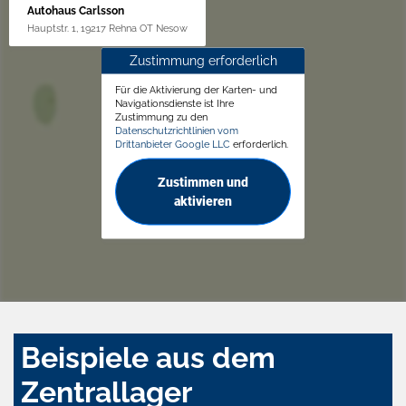
Autohaus Carlsson
Hauptstr. 1, 19217 Rehna OT Nesow
Zustimmung erforderlich
Für die Aktivierung der Karten- und
Navigationsdienste ist Ihre
Zustimmung zu den
Datenschutzrichtlinien vom
Drittanbieter Google LLC
erforderlich.
Zustimmen und
aktivieren
Beispiele aus dem
Zentrallager