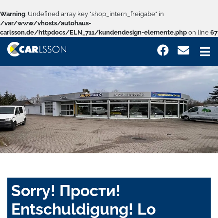
Warning
: Undefined array key "shop_intern_freigabe" in
/var/www/vhosts/autohaus-
carlsson.de/httpdocs/ELN_711/kundendesign-elemente.php
on line
67
Sorry! Прости!
Entschuldigung! Lo