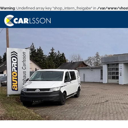
Warning
: Undefined array key "shop_intern_freigabe" in
/var/www/vhost