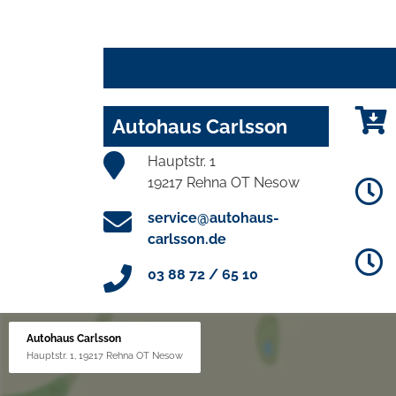
Autohaus Carlsson
Hauptstr. 1
19217 Rehna OT Nesow
service@autohaus-
carlsson.de
03 88 72 / 65 10
Autohaus Carlsson
Hauptstr. 1, 19217 Rehna OT Nesow