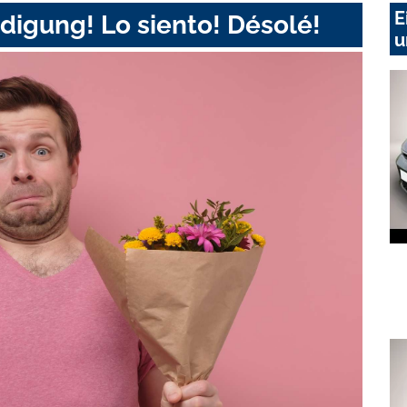
E
digung! Lo siento! Désolé!
u