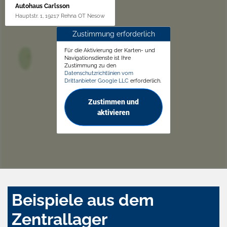
Autohaus Carlsson
Hauptstr. 1, 19217 Rehna OT Nesow
Zustimmung erforderlich
Für die Aktivierung der Karten- und
Navigationsdienste ist Ihre
Zustimmung zu den
Datenschutzrichtlinien vom
Drittanbieter Google LLC
erforderlich.
Zustimmen und
aktivieren
Beispiele aus dem
Zentrallager