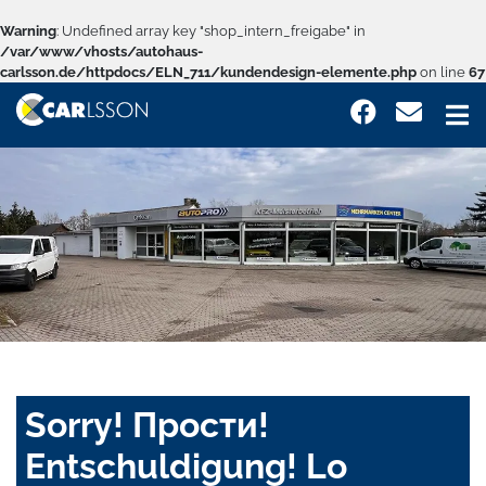
Warning
: Undefined array key "shop_intern_freigabe" in
/var/www/vhosts/autohaus-
carlsson.de/httpdocs/ELN_711/kundendesign-elemente.php
on line
67
Sorry! Прости!
Entschuldigung! Lo