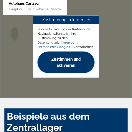
Autohaus Carlsson
Hauptstr. 1, 19217 Rehna OT Nesow
Zustimmung erforderlich
Für die Aktivierung der Karten- und
Navigationsdienste ist Ihre
Zustimmung zu den
Datenschutzrichtlinien vom
Drittanbieter Google LLC
erforderlich.
Zustimmen und
aktivieren
Beispiele aus dem
Zentrallager