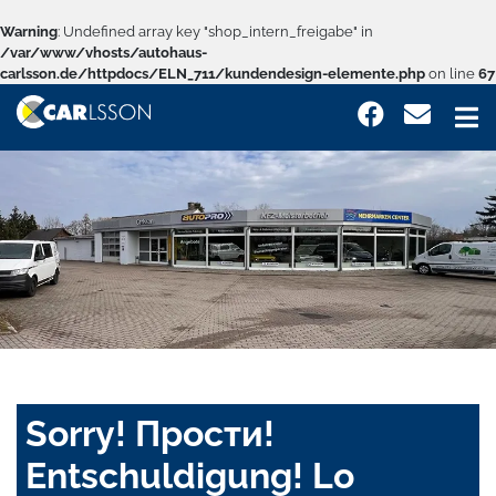
Warning
: Undefined array key "shop_intern_freigabe" in
/var/www/vhosts/autohaus-
carlsson.de/httpdocs/ELN_711/kundendesign-elemente.php
on line
67
Sorry! Прости!
Entschuldigung! Lo