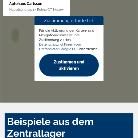
Autohaus Carlsson
Hauptstr. 1, 19217 Rehna OT Nesow
Zustimmung erforderlich
Für die Aktivierung der Karten- und
Navigationsdienste ist Ihre
Zustimmung zu den
Datenschutzrichtlinien vom
Drittanbieter Google LLC
erforderlich.
Zustimmen und
aktivieren
Beispiele aus dem
Zentrallager