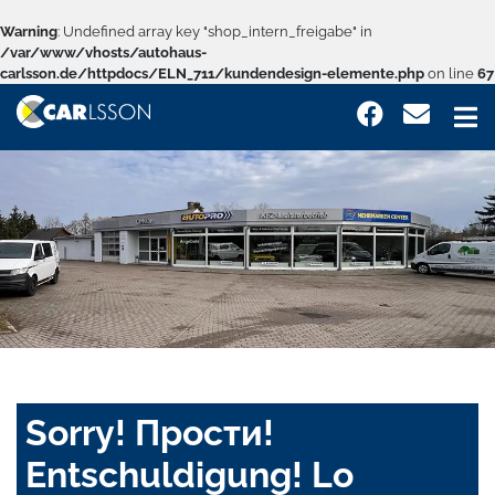
Warning
: Undefined array key "shop_intern_freigabe" in
/var/www/vhosts/autohaus-
carlsson.de/httpdocs/ELN_711/kundendesign-elemente.php
on line
67
Sorry! Прости!
Entschuldigung! Lo