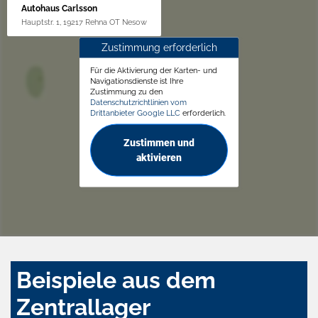
Autohaus Carlsson
Hauptstr. 1, 19217 Rehna OT Nesow
Zustimmung erforderlich
Für die Aktivierung der Karten- und
Navigationsdienste ist Ihre
Zustimmung zu den
Datenschutzrichtlinien vom
Drittanbieter Google LLC
erforderlich.
Zustimmen und
aktivieren
Beispiele aus dem
Zentrallager