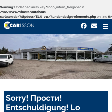
Warning
: Undefined array key "shop_intern_freigabe" in
/var/www/vhosts/autohaus-
carlsson.de/httpdocs/ELN_711/kundendesign-elemente.php
on line
67
Sorry! Прости!
Entschuldigung! Lo