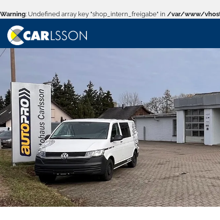
Warning
: Undefined array key "shop_intern_freigabe" in
/var/www/vhost