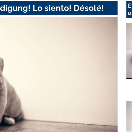
E
digung! Lo siento! Désolé!
u