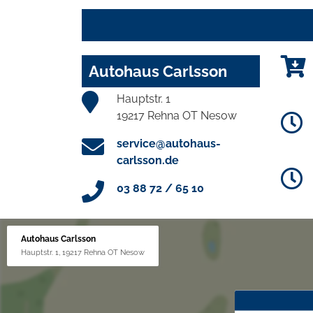
Autohaus Carlsson
Hauptstr. 1
19217 Rehna OT Nesow
service@autohaus-
carlsson.de
03 88 72 / 65 10
Autohaus Carlsson
Hauptstr. 1, 19217 Rehna OT Nesow