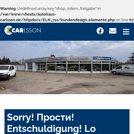
Warning
: Undefined array key "shop_intern_freigabe" in
/var/www/vhosts/autohaus-
carlsson.de/httpdocs/ELN_711/kundendesign-elemente.php
on line
67
Sorry! Прости!
Entschuldigung! Lo