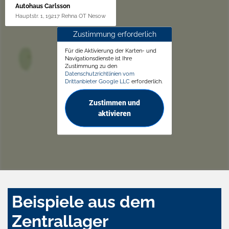
Autohaus Carlsson
Hauptstr. 1, 19217 Rehna OT Nesow
Zustimmung erforderlich
Für die Aktivierung der Karten- und
Navigationsdienste ist Ihre
Zustimmung zu den
Datenschutzrichtlinien vom
Drittanbieter Google LLC
erforderlich.
Zustimmen und
aktivieren
Beispiele aus dem
Zentrallager