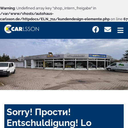
Warning
: Undefined array key "shop_intern_freigabe" in
/var/www/vhosts/autohaus-
carlsson.de/httpdocs/ELN_711/kundendesign-elemente.php
on line
67
Sorry! Прости!
Entschuldigung! Lo