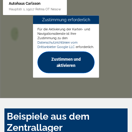
Autohaus Carlsson
Hauptstr. 1, 19217 Rehna OT Nesow
Zustimmung erforderlich
Für die Aktivierung der Karten- und
Navigationsdienste ist Ihre
Zustimmung zu den
Datenschutzrichtlinien vom
Drittanbieter Google LLC
erforderlich.
Zustimmen und
aktivieren
Beispiele aus dem
Zentrallager