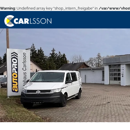
Warning
: Undefined array key "shop_intern_freigabe" in
/var/www/vhost