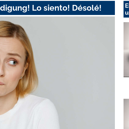
E
digung! Lo siento! Désolé!
u