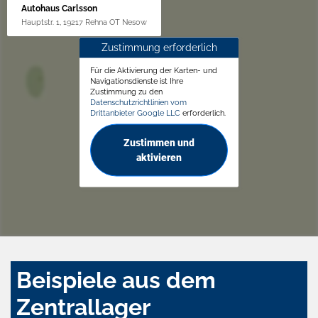
Autohaus Carlsson
Hauptstr. 1, 19217 Rehna OT Nesow
Zustimmung erforderlich
Für die Aktivierung der Karten- und
Navigationsdienste ist Ihre
Zustimmung zu den
Datenschutzrichtlinien vom
Drittanbieter Google LLC
erforderlich.
Zustimmen und
aktivieren
Beispiele aus dem
Zentrallager