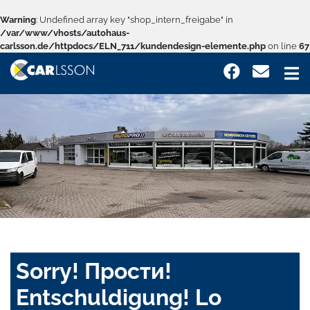
Warning
: Undefined array key "shop_intern_freigabe" in
/var/www/vhosts/autohaus-
carlsson.de/httpdocs/ELN_711/kundendesign-elemente.php
on line
67
Sorry! Прости!
Entschuldigung! Lo