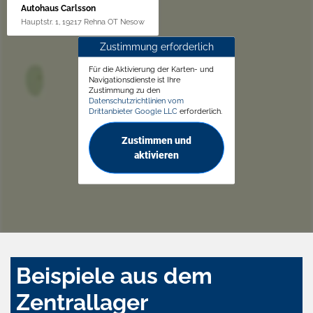
Autohaus Carlsson
Hauptstr. 1, 19217 Rehna OT Nesow
Zustimmung erforderlich
Für die Aktivierung der Karten- und
Navigationsdienste ist Ihre
Zustimmung zu den
Datenschutzrichtlinien vom
Drittanbieter Google LLC
erforderlich.
Zustimmen und
aktivieren
Beispiele aus dem
Zentrallager