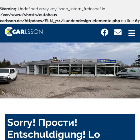
Warning
: Undefined array key "shop_intern_freigabe" in
/var/www/vhosts/autohaus-
carlsson.de/httpdocs/ELN_711/kundendesign-elemente.php
on line
67
Sorry! Прости!
Entschuldigung! Lo