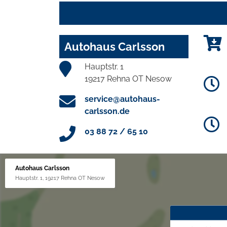
Autohaus Carlsson
Hauptstr. 1
19217 Rehna OT Nesow
service@autohaus-
carlsson.de
03 88 72 / 65 10
Autohaus Carlsson
Hauptstr. 1, 19217 Rehna OT Nesow