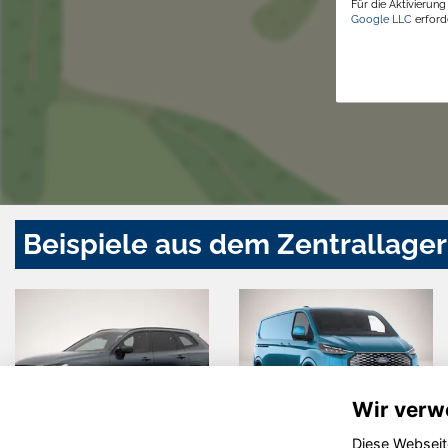
Für die Aktivierun
Google LLC
erforde
Beispiele aus dem Zentrallager
Wir verw
Diese Webseit