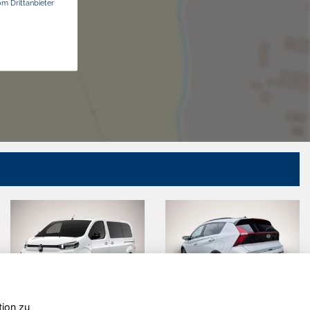
om Drittanbieter
tion zu