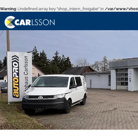
Warning
: Undefined array key "shop_intern_freigabe" in
/var/www/vhost