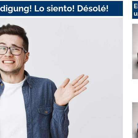
E
digung! Lo siento! Désolé!
u