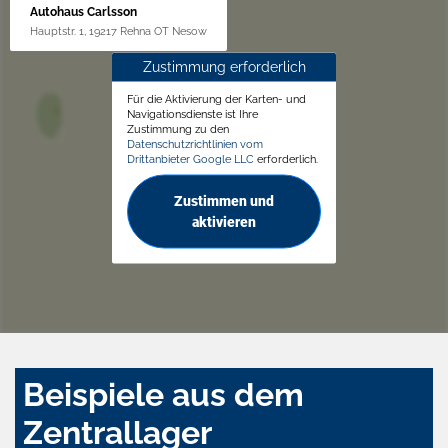
Autohaus Carlsson
Hauptstr. 1, 19217 Rehna OT Nesow
Zustimmung erforderlich
Für die Aktivierung der Karten- und
Navigationsdienste ist Ihre
Zustimmung zu den
Datenschutzrichtlinien vom
Drittanbieter Google LLC
erforderlich.
Zustimmen und
aktivieren
Beispiele aus dem
Zentrallager