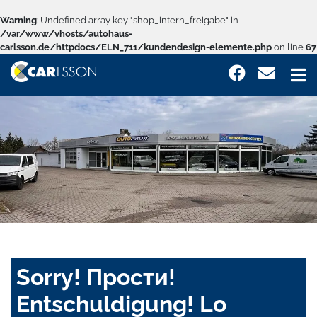
Warning
: Undefined array key "shop_intern_freigabe" in
/var/www/vhosts/autohaus-
carlsson.de/httpdocs/ELN_711/kundendesign-elemente.php
on line
67
Sorry! Прости!
Entschuldigung! Lo