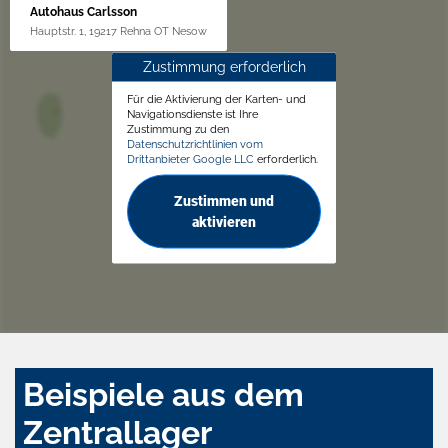
Autohaus Carlsson
Hauptstr. 1, 19217 Rehna OT Nesow
Zustimmung erforderlich
Für die Aktivierung der Karten- und
Navigationsdienste ist Ihre
Zustimmung zu den
Datenschutzrichtlinien vom
Drittanbieter Google LLC
erforderlich.
Zustimmen und
aktivieren
Beispiele aus dem
Zentrallager