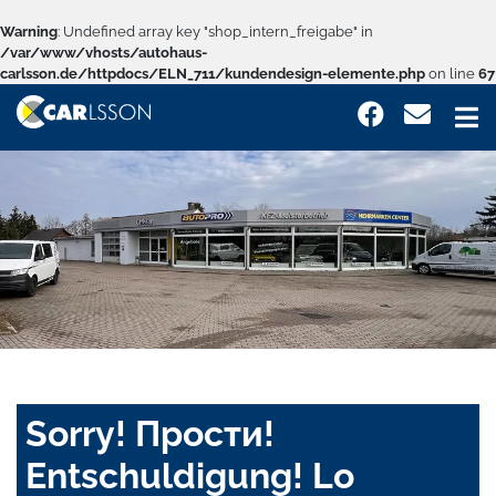
Warning
: Undefined array key "shop_intern_freigabe" in
/var/www/vhosts/autohaus-
carlsson.de/httpdocs/ELN_711/kundendesign-elemente.php
on line
67
Sorry! Прости!
Entschuldigung! Lo