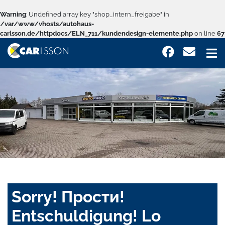
Warning
: Undefined array key "shop_intern_freigabe" in
/var/www/vhosts/autohaus-
carlsson.de/httpdocs/ELN_711/kundendesign-elemente.php
on line
67
Sorry! Прости!
Entschuldigung! Lo