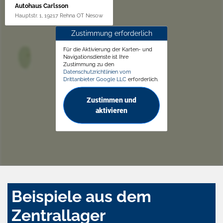
Autohaus Carlsson
Hauptstr. 1, 19217 Rehna OT Nesow
Zustimmung erforderlich
Für die Aktivierung der Karten- und
Navigationsdienste ist Ihre
Zustimmung zu den
Datenschutzrichtlinien vom
Drittanbieter Google LLC
erforderlich.
Zustimmen und
aktivieren
Beispiele aus dem
Zentrallager