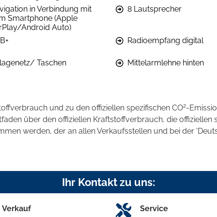
vigation in Verbindung mit
8 Lautsprecher
m Smartphone (Apple
rPlay/Android Auto)
B+
Radioempfang digital
lagenetz/ Taschen
Mittelarmlehne hinten
2
stoffverbrauch und zu den offiziellen spezifischen CO
-Emissi
en über den offiziellen Kraftstoffverbrauch, die offiziellen 
ommen werden, der an allen Verkaufsstellen und bei der 'D
Ihr Kontakt zu uns:
Verkauf
Service