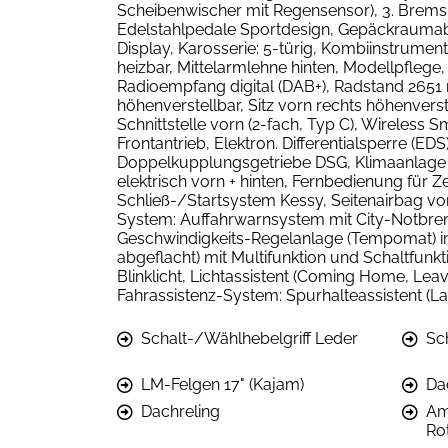
Scheibenwischer mit Regensensor), 3. Bremsl
Edelstahlpedale Sportdesign, Gepäckraumabd
Display, Karosserie: 5-türig, Kombiinstrument 
heizbar, Mittelarmlehne hinten, Modellpflege,
Radioempfang digital (DAB+), Radstand 2651
höhenverstellbar, Sitz vorn rechts höhenver
Schnittstelle vorn (2-fach, Typ C), Wireless 
Frontantrieb, Elektron. Differentialsperre (ED
Doppelkupplungsgetriebe DSG, Klimaanlage Cl
elektrisch vorn + hinten, Fernbedienung für 
Schließ-/Startsystem Kessy, Seitenairbag vo
System: Auffahrwarnsystem mit City-Notbrems
Geschwindigkeits-Regelanlage (Tempomat) in
abgeflacht) mit Multifunktion und Schaltfun
Blinklicht, Lichtassistent (Coming Home, Lea
Fahrassistenz-System: Spurhalteassistent (La
Schalt-/Wählhebelgriff Leder
Sc
LM-Felgen 17" (Kajam)
Da
Dachreling
Am
Ro