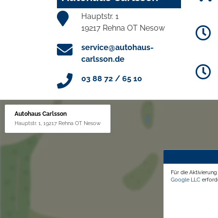
Hauptstr. 1
19217 Rehna OT Nesow
service@autohaus-
carlsson.de
03 88 72 / 65 10
Autohaus Carlsson
Hauptstr. 1, 19217 Rehna OT Nesow
Für die Aktivierun
Google LLC
erforde