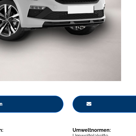
n
n:
Umweltnormen:
Umweltplakette