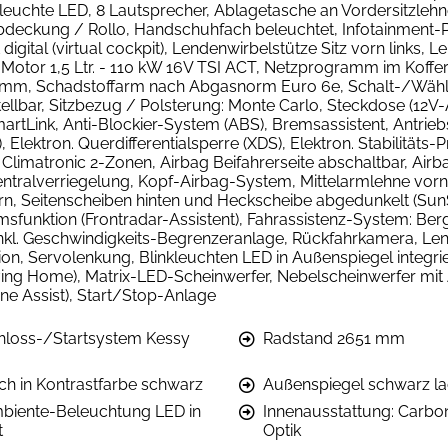
euchte LED, 8 Lautsprecher, Ablagetasche an Vordersitzlehn
eckung / Rollo, Handschuhfach beleuchtet, Infotainment-Pa
digital (virtual cockpit), Lendenwirbelstütze Sitz vorn links, 
 Motor 1,5 Ltr. - 110 kW 16V TSI ACT, Netzprogramm im Kofferr
 mm, Schadstoffarm nach Abgasnorm Euro 6e, Schalt-/Wählhebe
stellbar, Sitzbezug / Polsterung: Monte Carlo, Steckdose (1
SmartLink, Anti-Blockier-System (ABS), Bremsassistent, Antrie
S), Elektron. Querdifferentialsperre (XDS), Elektron. Stabilitä
imatronic 2-Zonen, Airbag Beifahrerseite abschaltbar, Airba
Zentralverriegelung, Kopf-Airbag-System, Mittelarmlehne vorn,
rn, Seitenscheiben hinten und Heckscheibe abgedunkelt (SunSe
funktion (Frontradar-Assistent), Fahrassistenz-System: Berga
kl. Geschwindigkeits-Begrenzeranlage, Rückfahrkamera, Len
ktion, Servolenkung, Blinkleuchten LED in Außenspiegel integ
ving Home), Matrix-LED-Scheinwerfer, Nebelscheinwerfer mit A
ne Assist), Start/Stop-Anlage
hloss-/Startsystem Kessy
Radstand 2651 mm
ch in Kontrastfarbe schwarz
Außenspiegel schwarz la
biente-Beleuchtung LED in
Innenausstattung: Carbo
t
Optik