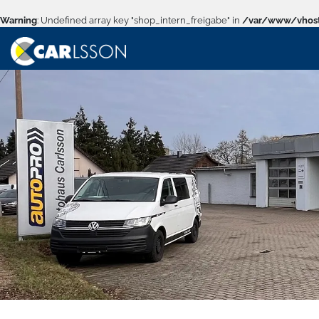
Warning
: Undefined array key "shop_intern_freigabe" in
/var/www/vhost