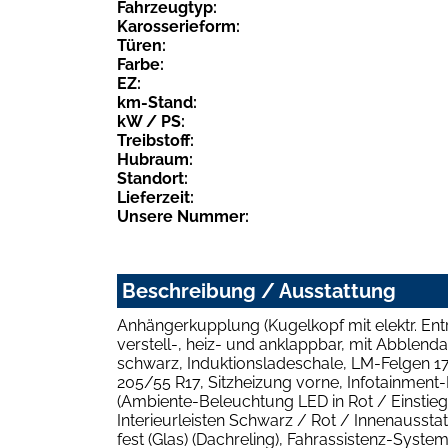
Fahrzeugtyp:
Karosserieform:
Türen:
Farbe:
EZ:
km-Stand:
kW / PS:
Treibstoff:
Hubraum:
Standort:
Lieferzeit:
Unsere Nummer:
Beschreibung / Ausstattung
Anhängerkupplung (Kugelkopf mit elektr. Entr
verstell-, heiz- und anklappbar, mit Abblenda
schwarz, Induktionsladeschale, LM-Felgen 17
205/55 R17, Sitzheizung vorne, Infotainment
(Ambiente-Beleuchtung LED in Rot / Einstieg
Interieurleisten Schwarz / Rot / Innenausst
fest (Glas) (Dachreling), Fahrassistenz-System