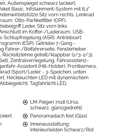
en, Außenspiegel schwarz lackiert,
ket Basic, Infotainment-System mit 8,2"
Lendenwirbelstütze Sitz vorn rechts, Lenkrad
aum, Otto-Partikelfilter (OPF),
lgriff Leder, Sitz vorn links
2V-Anschluß) im Koffer-/Laderaum, USB-
bs-Schlupfregelung (ASR), Antriebsart:
ts-Programm (ESP), Getriebe 7-Gang -
g Fahrer-/Beifahrerseite, Fensterheber
 Rücksitzlehne geteilt/klappbar (1/3-2/3),
t), Zentralverriegelung, Fahrassistenz-
nfahr-Assistent (Hill-Holder), Frontkamera,
krad (Sport/Leder - 3-Speichen, unten
riert, Heckleuchten LED mit dynamischem
bbiegelicht, Tagfahrlicht LED,
LM-Felgen 7x18 (Ursa,
schwarz, glanzgedreht)
ckiert
Panoramadach fest (Glas)
n
Innenausstattung:
Interieurleisten Schwarz/Rot