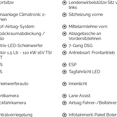
ortsitze
Lendenwirbelstütze Sitz 
links
imaanlage Climatronic 2-
Sitzheizung vorne
nen
pf-Airbag-System
Mittelarmlehne vorn
päckraumabdeckung /
Ablagetasche an
llo
Vordersitzlehnen
trix-LED-Scheinwerfer
7-Gang DSG
or 1,5 Ltr. - 110 kW 16V TSI
Antriebsart: Frontantrieb
T
S
ESP
S
Tagfahrlicht LED
heinwerferauto
Innenlicht
ontkamera
Lane Assist
ckfahrkamera
Airbag Fahrer-/Beifahrer
ntralverriegelung
Infotainment-Paket Bole