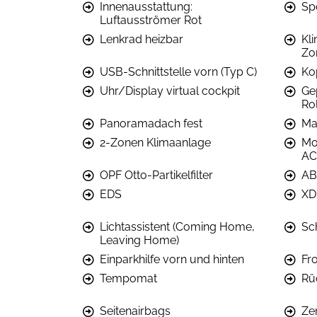
Innenausstattung:
Sp
Luftausströmer Rot
Lenkrad heizbar
Kl
Zo
USB-Schnittstelle vorn (Typ C)
Ko
Uhr/Display virtual cockpit
Ge
Ro
Panoramadach fest
Ma
2-Zonen Klimaanlage
Mot
AC
OPF Otto-Partikelfilter
AB
EDS
XD
Lichtassistent (Coming Home,
Sc
Leaving Home)
Einparkhilfe vorn und hinten
Fr
Tempomat
Rü
Seitenairbags
Ze