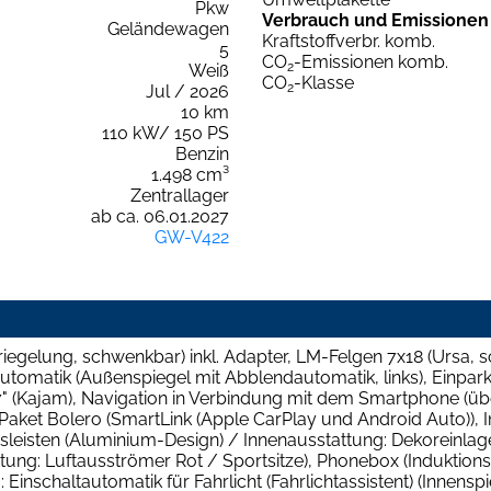
Pkw
Verbrauch und Emissionen
Geländewagen
Kraftstoffverbr. komb.
5
CO
-Emissionen komb.
2
Weiß
CO
-Klasse
2
Jul / 2026
10 km
110 kW/ 150 PS
Benzin
1.498 cm³
Zentrallager
ab ca. 06.01.2027
GW-V422
iegelung, schwenkbar) inkl. Adapter, LM-Felgen 7x18 (Ursa, s
utomatik (Außenspiegel mit Abblendautomatik, links), Einparkh
" (Kajam), Navigation in Verbindung mit dem Smartphone (über
-Paket Bolero (SmartLink (Apple CarPlay und Android Auto)), 
sleisten (Aluminium-Design) / Innenausstattung: Dekoreinlag
attung: Luftausströmer Rot / Sportsitze), Phonebox (Indukti
: Einschaltautomatik für Fahrlicht (Fahrlichtassistent) (Innen