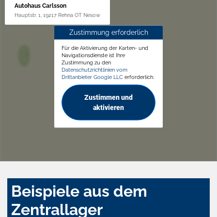
Autohaus Carlsson
Hauptstr. 1, 19217 Rehna OT Nesow
Zustimmung erforderlich
Für die Aktivierung der Karten- und
Navigationsdienste ist Ihre
Zustimmung zu den
Datenschutzrichtlinien vom
Drittanbieter Google LLC
erforderlich.
Zustimmen und
aktivieren
Beispiele aus dem
Zentrallager