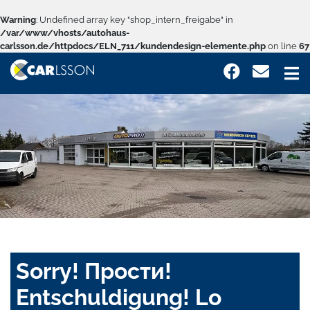
Warning
: Undefined array key "shop_intern_freigabe" in
/var/www/vhosts/autohaus-
carlsson.de/httpdocs/ELN_711/kundendesign-elemente.php
on line
67
Sorry! Прости!
Entschuldigung! Lo